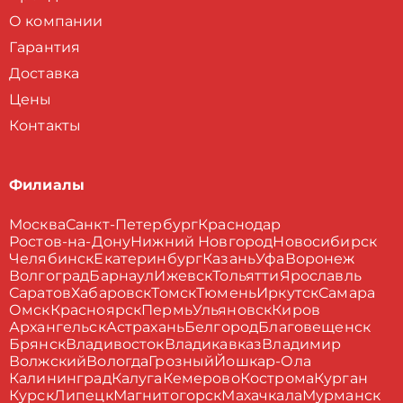
О компании
Гарантия
Доставка
Цены
Контакты
Филиалы
Москва
Санкт-Петербург
Краснодар
Ростов-на-Дону
Нижний Новгород
Новосибирск
Челябинск
Екатеринбург
Казань
Уфа
Воронеж
Волгоград
Барнаул
Ижевск
Тольятти
Ярославль
Саратов
Хабаровск
Томск
Тюмень
Иркутск
Самара
Омск
Красноярск
Пермь
Ульяновск
Киров
Архангельск
Астрахань
Белгород
Благовещенск
Брянск
Владивосток
Владикавказ
Владимир
Волжский
Вологда
Грозный
Йошкар-Ола
Калининград
Калуга
Кемерово
Кострома
Курган
Курск
Липецк
Магнитогорск
Махачкала
Мурманск