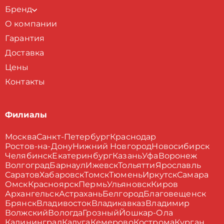
Бренд
О компании
Гарантия
Доставка
Цены
Контакты
Филиалы
Москва
Санкт-Петербург
Краснодар
Ростов-на-Дону
Нижний Новгород
Новосибирск
Челябинск
Екатеринбург
Казань
Уфа
Воронеж
Волгоград
Барнаул
Ижевск
Тольятти
Ярославль
Саратов
Хабаровск
Томск
Тюмень
Иркутск
Самара
Омск
Красноярск
Пермь
Ульяновск
Киров
Архангельск
Астрахань
Белгород
Благовещенск
Брянск
Владивосток
Владикавказ
Владимир
Волжский
Вологда
Грозный
Йошкар-Ола
Калининград
Калуга
Кемерово
Кострома
Курган