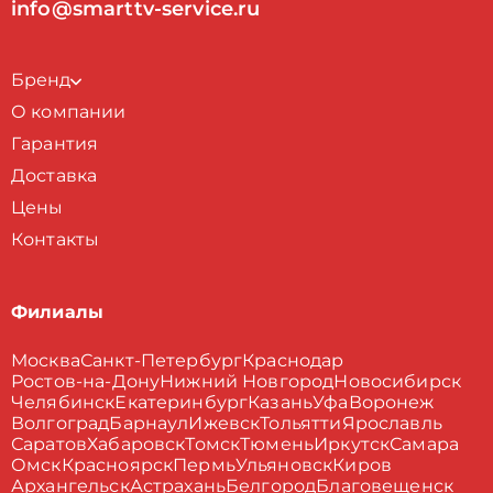
info@smarttv-service.ru
Бренд
О компании
Гарантия
Доставка
Цены
Контакты
Филиалы
Москва
Санкт-Петербург
Краснодар
Ростов-на-Дону
Нижний Новгород
Новосибирск
Челябинск
Екатеринбург
Казань
Уфа
Воронеж
Волгоград
Барнаул
Ижевск
Тольятти
Ярославль
Саратов
Хабаровск
Томск
Тюмень
Иркутск
Самара
Омск
Красноярск
Пермь
Ульяновск
Киров
Архангельск
Астрахань
Белгород
Благовещенск