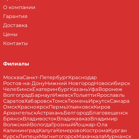
О компании
Гарантия
Доставка
Цены
Контакты
Филиалы
Москва
Санкт-Петербург
Краснодар
Ростов-на-Дону
Нижний Новгород
Новосибирск
Челябинск
Екатеринбург
Казань
Уфа
Воронеж
Волгоград
Барнаул
Ижевск
Тольятти
Ярославль
Саратов
Хабаровск
Томск
Тюмень
Иркутск
Самара
Омск
Красноярск
Пермь
Ульяновск
Киров
Архангельск
Астрахань
Белгород
Благовещенск
Брянск
Владивосток
Владикавказ
Владимир
Волжский
Вологда
Грозный
Йошкар-Ола
Калининград
Калуга
Кемерово
Кострома
Курган
Курск
Липецк
Магнитогорск
Махачкала
Мурманск